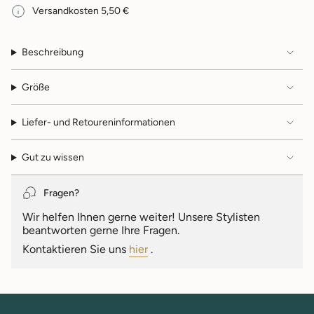
für
Versandkosten 5,50 €
{{
product
}}
Beschreibung
verringern",
"multiples_of"=>"Schritte
von
Größe
{{
quantity
Liefer- und Retoureninformationen
}}",
"minimum_of"=>"Minimum
von
Gut zu wissen
{{
quantity
}}",
Fragen?
"maximum_of"=>"Maximum
Wir helfen Ihnen gerne weiter! Unsere Stylisten
von
beantworten gerne Ihre Fragen.
{{
quantity
Kontaktieren Sie uns
hier
.
}}"}