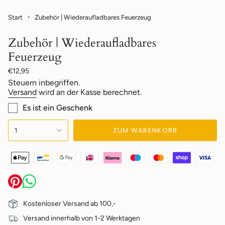
Start
Zubehör | Wiederaufladbares Feuerzeug
Zubehör | Wiederaufladbares
Feuerzeug
Regulärer
€12,95
Preis
Steuern inbegriffen.
Versand
wird an der Kasse berechnet.
Es ist ein Geschenk
{"in_cart_html"=>"
ZUM WARENKORB
1
<span
class=\"quantity-
cart\">
{{
quantity
}}
</span>
im
Kostenloser Versand ab 100,-
Warenkorb",
Versand innerhalb von 1-2 Werktagen
"decrease"=>"Menge