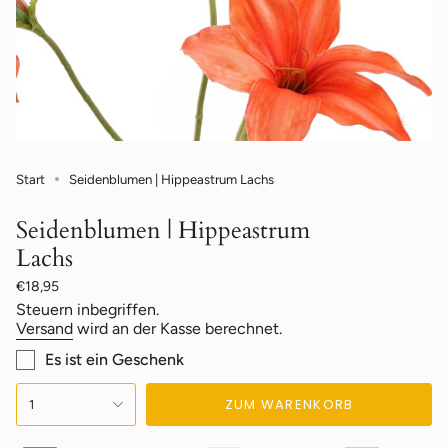
Start
Seidenblumen | Hippeastrum Lachs
Seidenblumen | Hippeastrum
Lachs
Regulärer
€18,95
Preis
Steuern inbegriffen.
Versand
wird an der Kasse berechnet.
Es ist ein Geschenk
{"in_cart_html"=>"
ZUM WARENKORB
1
<span
class=\"quantity-