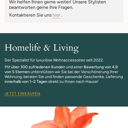
Wir helfen Ihnen gerne weiter! Unsere Stylisten
von
beantworten gerne Ihre Fragen.
{{
quantity
Kontaktieren Sie uns
hier
.
}}"}
Homelife & Living
Der Spezialist für luxuriöse Wohnaccessoires seit 2022.
Mit
über 300 zufriedenen Kunden
und einer
Bewertung von 4,9
von 5 Sternen
unterstützen wir Sie bei der Verschönerung Ihrer
Wohnung, beraten Sie und finden passende Geschenke. Lieferung
innerhalb von 1–2 Tagen
direkt zu Ihnen nach Hause!
JETZT EINKAUFEN