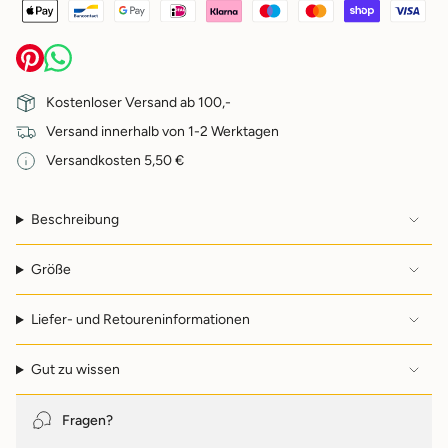
cart\">
{{
quantity
}}
</span>
im
Kostenloser Versand ab 100,-
Warenkorb",
Versand innerhalb von 1-2 Werktagen
"decrease"=>"Menge
für
Versandkosten 5,50 €
{{
product
}}
Beschreibung
verringern",
"multiples_of"=>"Schritte
von
Größe
{{
quantity
Liefer- und Retoureninformationen
}}",
"minimum_of"=>"Minimum
von
Gut zu wissen
{{
quantity
}}",
Fragen?
"maximum_of"=>"Maximum