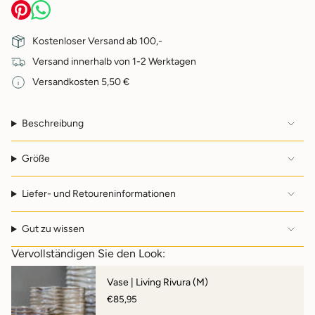
}}
</span>
im
Kostenloser Versand ab 100,-
Warenkorb",
Versand innerhalb von 1-2 Werktagen
"decrease"=>"Menge
für
Versandkosten 5,50 €
{{
product
}}
Beschreibung
verringern",
"multiples_of"=>"Schritte
von
Größe
{{
quantity
Liefer- und Retoureninformationen
}}",
"minimum_of"=>"Minimum
von
Gut zu wissen
{{
quantity
Vervollständigen Sie den Look:
}}",
"maximum_of"=>"Maximum
Vase | Living Rivura (M)
von
€85,95
{{