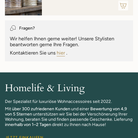
quantity
}}"}
Fragen?
Wir helfen Ihnen gerne weiter! Unsere Stylisten
beantworten gerne Ihre Fragen.
Kontaktieren Sie uns
hier
.
Homelife & Living
Der Spezialist für luxuriöse Wohnaccessoires seit 2022.
Mit
über 300 zufriedenen Kunden
und einer
Bewertung von 4,9
von 5 Sternen
unterstützen wir Sie bei der Verschönerung Ihrer
Wohnung, beraten Sie und finden passende Geschenke. Lieferung
innerhalb von 1–2 Tagen
direkt zu Ihnen nach Hause!
JETZT EINKAUFEN