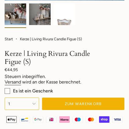
Start
Kerze | Living Rivura Candle Figue (S)
Kerze | Living Rivura Candle
Figue (S)
Regulärer
€44,95
Preis
Steuern inbegriffen.
Versand
wird an der Kasse berechnet.
Es ist ein Geschenk
{"in_cart_html"=>"
ZUM WARENKORB
1
<span
class=\"quantity-
cart\">
{{
quantity