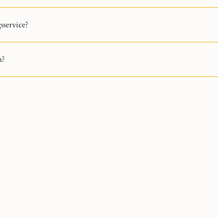
service?
n?