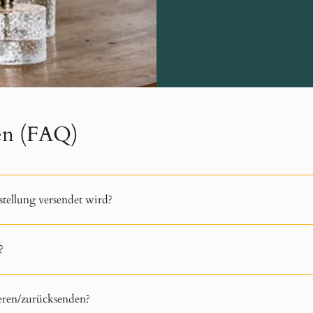
gen (FAQ)
stellung versendet wird?
?
ieren/zurücksenden?