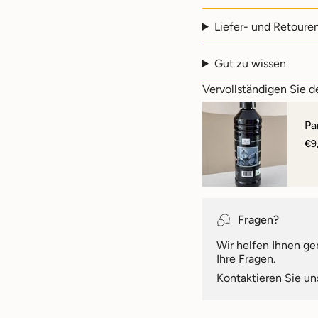
quantity
}}",
Liefer- und Retoure
"minimum_of"=>"Min
von
{{
Gut zu wissen
quantity
}}",
Vervollständigen Sie d
"maximum_of"=>"Max
von
Pa
{{
quantity
€9
}}"}
Fragen?
Wir helfen Ihnen ge
Ihre Fragen.
Kontaktieren Sie u