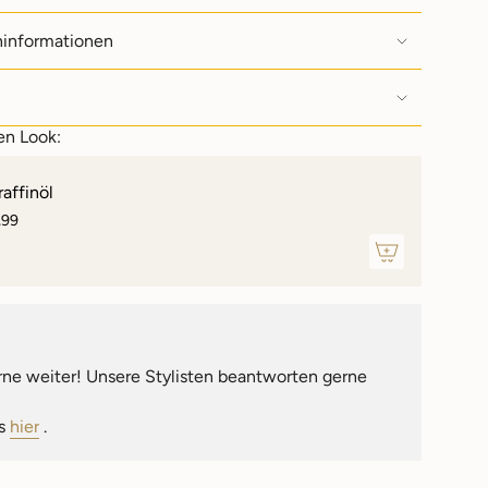
ninformationen
imum
en Look:
imum
raffinöl
,99
rne weiter! Unsere Stylisten beantworten gerne
ns
hier
.