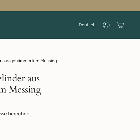
Sprache
Deutsch
Konto
der aus gehämmertem Messing
linder aus
m Messing
sse berechnet.