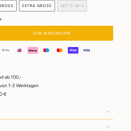
GROSS
EXTRA GROSS
SET-S-M-L
TE
VARIANTE
VARIANTE
VARIANTE
KAUFT
AUSVERKAUFT
AUSVERKAUFT
AUSVERKAUFT
k
ODER
ODER
ODER
NICHT
NICHT
NICHT
BAR
VERFÜGBAR
VERFÜGBAR
VERFÜGBAR
ZUM WARENKORB
nd ab 100,-
 von 1-2 Werktagen
0 €
tte