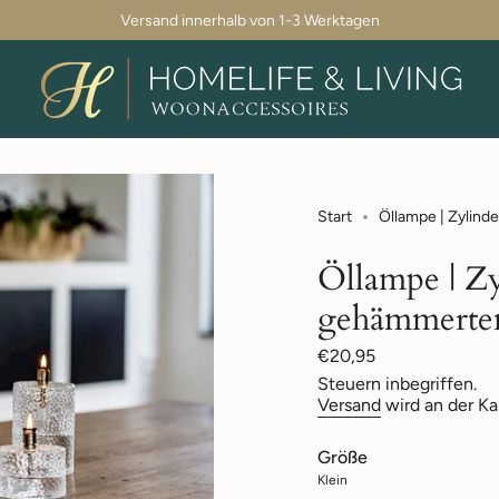
Versand innerhalb von 1-3 Werktagen
Start
Öllampe | Zylin
Öllampe | Zy
gehämmerte
Regulärer
€20,95
Preis
Steuern inbegriffen.
Versand
wird an der Ka
Größe
Klein