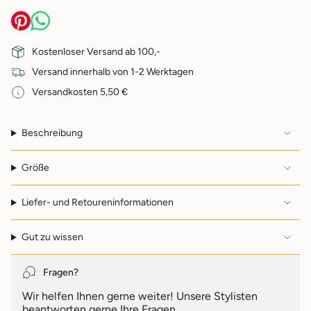
quantity
}}
</span>
im
Kostenloser Versand ab 100,-
Warenkorb",
Versand innerhalb von 1-2 Werktagen
"decrease"=>"Menge
für
Versandkosten 5,50 €
{{
product
}}
Beschreibung
verringern",
"multiples_of"=>"Schritte
von
Größe
{{
quantity
Liefer- und Retoureninformationen
}}",
"minimum_of"=>"Minimum
von
Gut zu wissen
{{
quantity
}}",
Fragen?
"maximum_of"=>"Maximum
Wir helfen Ihnen gerne weiter! Unsere Stylisten
von
beantworten gerne Ihre Fragen.
{{