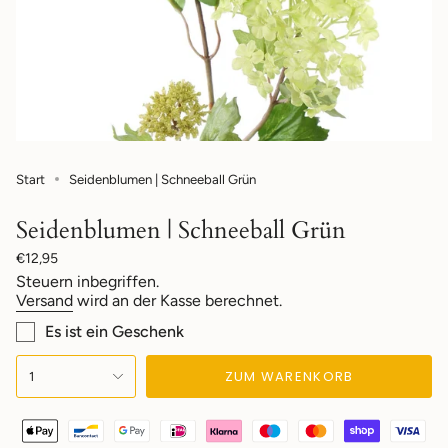
Start
Seidenblumen | Schneeball Grün
Seidenblumen | Schneeball Grün
Regulärer
€12,95
Preis
Steuern inbegriffen.
Versand
wird an der Kasse berechnet.
Es ist ein Geschenk
{"in_cart_html"=>"
ZUM WARENKORB
1
<span
class=\"quantity-
cart\">
{{