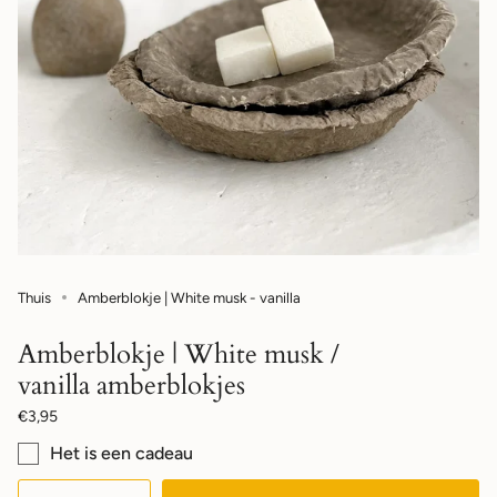
Thuis
Amberblokje | White musk - vanilla
Amberblokje | White musk /
vanilla amberblokjes
Normale
€3,95
prijs
Het is een cadeau
{"in_cart_html"=>"",