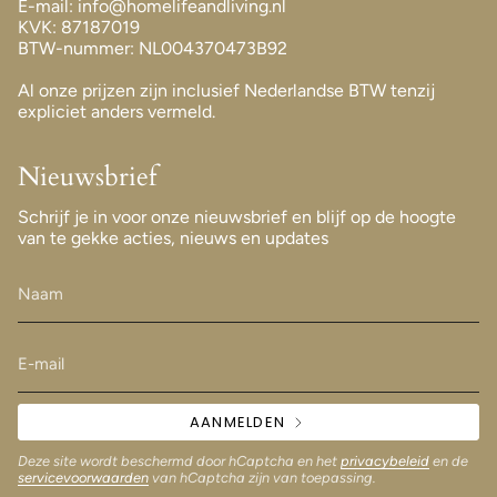
E-mail: info@homelifeandliving.nl
KVK: 87187019
BTW-nummer: NL004370473B92
Al onze prijzen zijn inclusief Nederlandse BTW tenzij
expliciet anders vermeld.
Nieuwsbrief
Schrijf je in voor onze nieuwsbrief en blijf op de hoogte
van te gekke acties, nieuws en updates
AANMELDEN
Deze site wordt beschermd door hCaptcha en het
privacybeleid
en de
servicevoorwaarden
van hCaptcha zijn van toepassing.