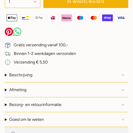
IN WINKELWAGEN
1
"decrease"=>"",
"multiples_of"=>"",
"minimum_of"=>"",
"maximum_of"=>""}
Gratis verzending vanaf 100,-
Binnen 1-2 werkdagen verzonden
Verzending € 5,50
Beschrijving
Afmeting
Bezorg- en retourinformatie
Goed om te weten