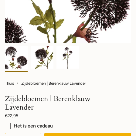
Thuis
Zijdebloemen | Berenklauw Lavender
Zijdebloemen | Berenklauw
Lavender
Normale
€22,95
prijs
Het is een cadeau
{"in_cart_html"=>"",