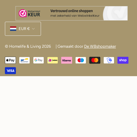
Munteenheid
EUR €
© Homelife & Living 2026
| Gemaakt door
De WBshopmaker