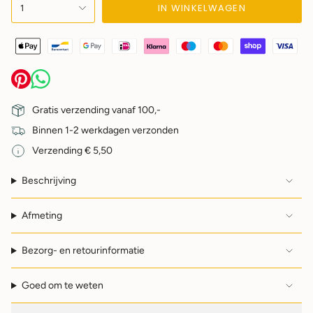
IN WINKELWAGEN
1
"decrease"=>"",
"multiples_of"=>"",
"minimum_of"=>"",
"maximum_of"=>""}
Gratis verzending vanaf 100,-
Binnen 1-2 werkdagen verzonden
Verzending € 5,50
Beschrijving
Afmeting
Bezorg- en retourinformatie
Goed om te weten