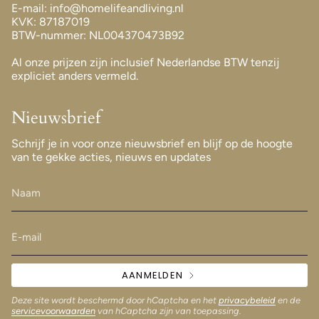
E-mail: info@homelifeandliving.nl
KVK: 87187019
BTW-nummer: NL004370473B92
Al onze prijzen zijn inclusief Nederlandse BTW tenzij
expliciet anders vermeld.
Nieuwsbrief
Schrijf je in voor onze nieuwsbrief en blijf op de hoogte
van te gekke acties, nieuws en updates
AANMELDEN
Deze site wordt beschermd door hCaptcha en het
privacybeleid
en de
servicevoorwaarden
van hCaptcha zijn van toepassing.