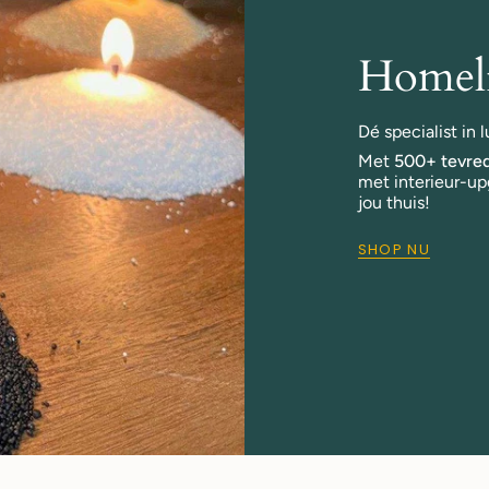
Homeli
Dé specialist in
Met
500+ tevred
met interieur-up
jou thuis!
SHOP NU