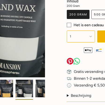
Inhoud
200 Gram
200 GRAM
500 
Het is een cadeau
{"in_cart_html"=>"",
"decrease"=>"",
1
"multiples_of"=>"",
"minimum_of"=>"",
"maximum_of"=>""}
Gratis verzending 
Binnen 1-2 werkd
Verzending € 5,50
Beschrijving