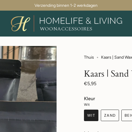
Verzending binnen 1-2 werkdagen
Thuis
Kaars | Sand Wa
Kaars | San
Normale
€5,95
prijs
Kleur
Wit
WIT
ZAND
BE