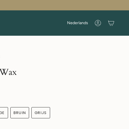
Taal
Nederlands
Rekening
x
d Wax
IGE
BRUIN
GRIJS