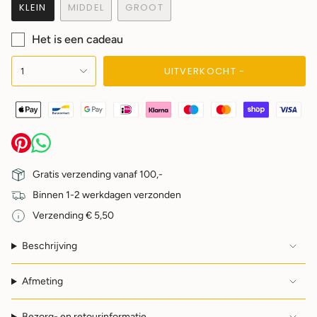
KLEIN
MIDDEL
GROOT
Het is een cadeau
{"in_cart_html"=>"",
UITVERKOCHT -
1
"decrease"=>"",
"multiples_of"=>"",
"minimum_of"=>"",
"maximum_of"=>""}
Gratis verzending vanaf 100,-
Binnen 1-2 werkdagen verzonden
Verzending € 5,50
Beschrijving
Afmeting
Bezorg- en retourinformatie