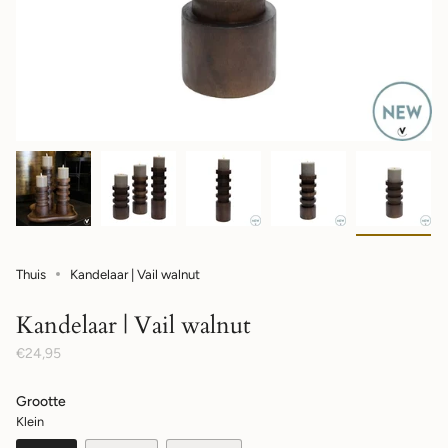
Thuis
Kandelaar | Vail walnut
Kandelaar | Vail walnut
Normale
€24,95
prijs
Grootte
Klein