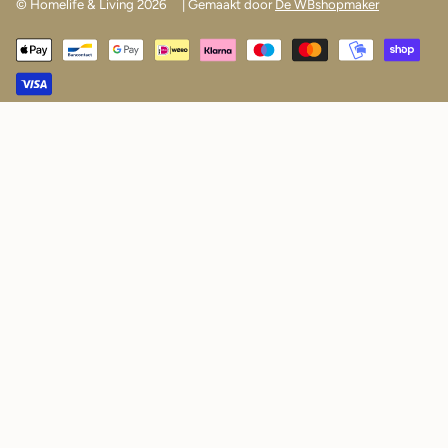
© Homelife & Living 2026
| Gemaakt door
De WBshopmaker