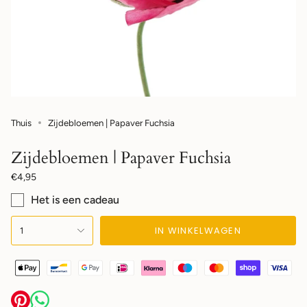
Thuis
Zijdebloemen | Papaver Fuchsia
Zijdebloemen | Papaver Fuchsia
Normale
€4,95
prijs
Het is een cadeau
{"in_cart_html"=>"",
IN WINKELWAGEN
1
"decrease"=>"",
"multiples_of"=>"",
"minimum_of"=>"",
"maximum_of"=>""}