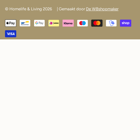
© Homelife & Living 2026
| Gemaakt door
De WBshopmaker