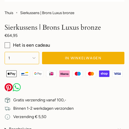
Thuis
Sierkussens | Brons Luxus bronze
Sierkussens | Brons Luxus bronze
Normale
€64,95
prijs
Het is een cadeau
{"in_cart_html"=>"",
IN WINKELWAGEN
1
"decrease"=>"",
"multiples_of"=>"",
"minimum_of"=>"",
"maximum_of"=>""}
Gratis verzending vanaf 100,-
Binnen 1-2 werkdagen verzonden
Verzending € 5,50