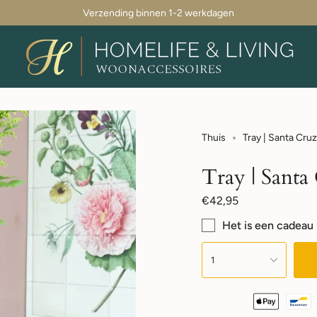
Verzending binnen 1-2 werkdagen
Thuis
Tray | Santa Cruz
Tray | Santa
Normale
€42,95
prijs
Het is een cadeau
{"in_cart_html"=>"",
"decrease"=>"",
1
"multiples_of"=>"",
"minimum_of"=>"",
"maximum_of"=>""}